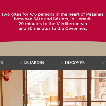
Two gîtes for 4/6 persons in the heart of Pézenas,
between Sète and Béziers, in Hérault,
20 minutes to the Mediterranean
and 30 minutes to the Cevennes.
SE
LE JARDIN
DISCOVER