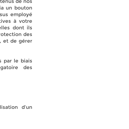
ntenus de nos
via un bouton
essus employé
tives à votre
les dont ils
rotection des
, et de gérer
 par le biais
gatoire des
.
isation d’un