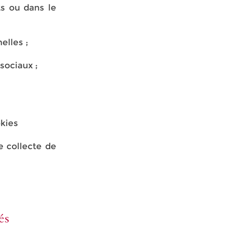
ts ou dans le
elles ;
sociaux ;
kies
e collecte de
és