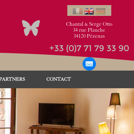
Chantal & Serge Otto
34 rue Plauche
34120 Pézenas
+33 (0)7 71 79 33 90
PARTNERS
CONTACT