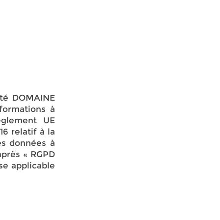
iété DOMAINE
formations à
èglement UE
 relatif à la
es données à
-après « RGPD
se applicable