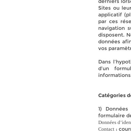
derniers lor
Sites ou leu
applicatif (
par ces rése
navigation s
disposent. N
données afin
vos paramètr
Dans l’hypot
d’un formu
informations
Catégories 
1) Données r
formulaire d
Données d’iden
: cour
Contact