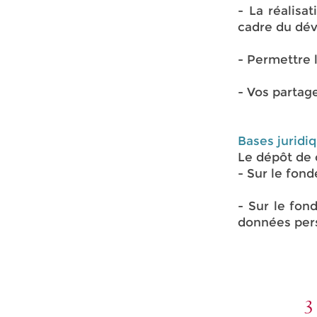
- La réalisa
cadre du dé
- Permettre l
- Vos partag
Bases juridi
Le dépôt de 
- Sur le fon
- Sur le fon
données per
3